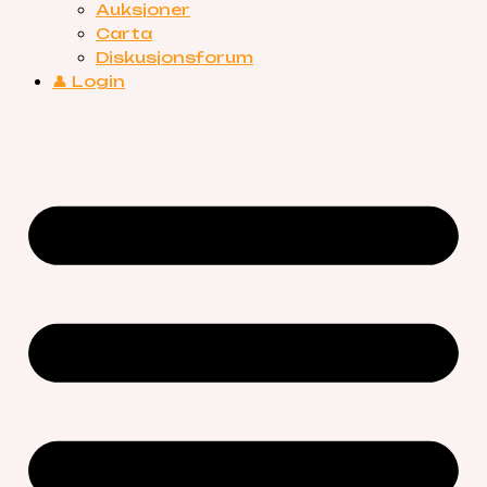
Auksjoner
Carta
Diskusjonsforum
👤 Login